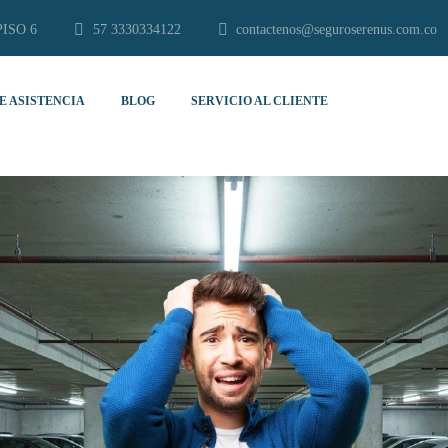
PISO 6
57 3330334122
contactenos@seguroserenus.com.co
E ASISTENCIA
BLOG
SERVICIO AL CLIENTE