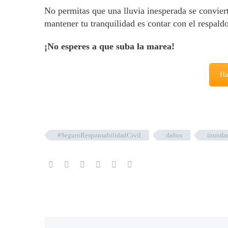
No permitas que una lluvia inesperada se convierta
mantener tu tranquilidad es contar con el respald
¡No esperes a que suba la marea!
Ha
#SeguroResponsabilidadCivil
daños
inunda