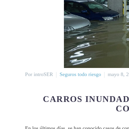
Por introSER
Seguros todo riesgo
mayo 8, 
CARROS INUNDAD
CO
En los últimos días, se han conocido casos de co