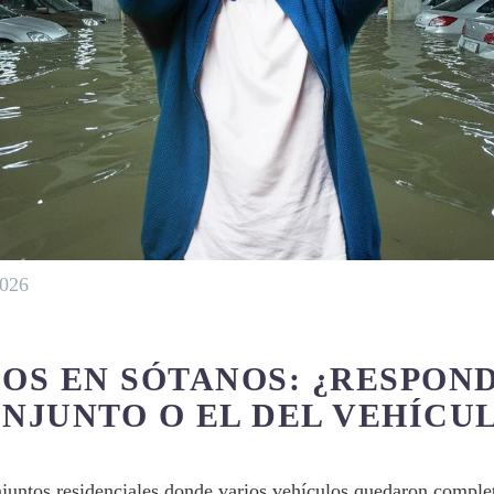
2026
OS EN SÓTANOS: ¿RESPOND
NJUNTO O EL DEL VEHÍCU
njuntos residenciales donde varios vehículos quedaron complet