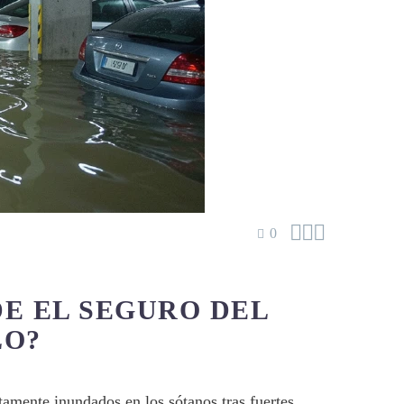



0
E EL SEGURO DEL
LO?
amente inundados en los sótanos tras fuertes