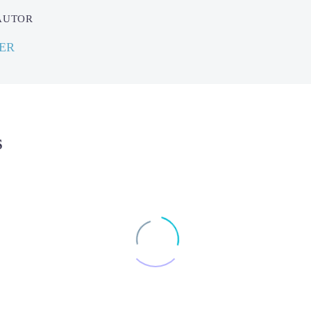
 AUTOR
SER
S