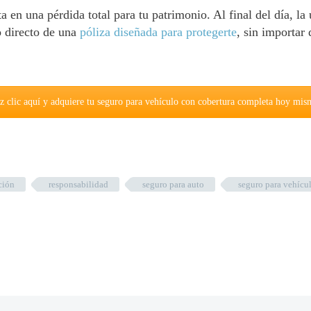
 en una pérdida total para tu patrimonio. Al final del día, la 
o directo de una
póliza diseñada para protegerte
, sin importar 
z clic aquí y adquiere tu seguro para vehículo con cobertura completa hoy mis
ción
responsabilidad
seguro para auto
seguro para vehícu