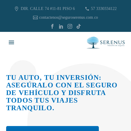
DIR. CALLE 74 #11-81 PISO 6
57 3330334122
contactenos@seguroserenus.com.co
TU AUTO, TU INVERSIÓN:
ASEGÚRALO CON EL SEGURO
DE VEHÍCULO Y DISFRUTA
TODOS TUS VIAJES
TRANQUILO.