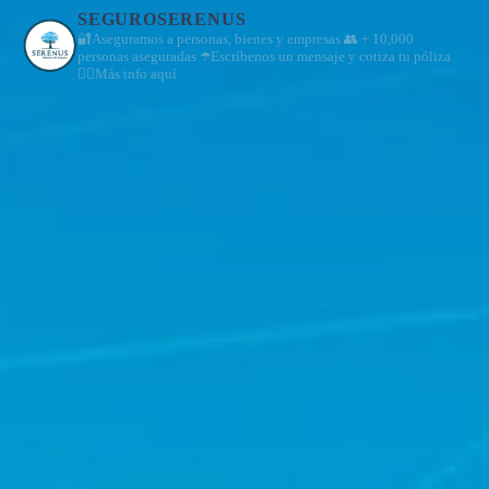
SEGUROSERENUS
🔐Aseguramos a personas, bienes y empresas
👥 + 10,000
personas aseguradas
☂️Escríbenos un mensaje y cotiza tu póliza
👇🏼Más info aquí