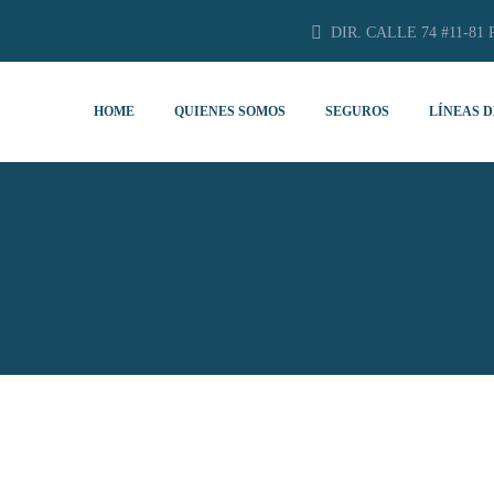
DIR. CALLE 74 #11-81 
HOME
QUIENES SOMOS
SEGUROS
LÍNEAS D