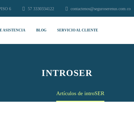
PISO 6
57 3330334122
contactenos@seguroserenus.com.co
E ASISTENCIA
BLOG
SERVICIO AL CLIENTE
INTROSER
Home
Artículos de introSER