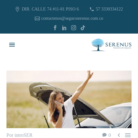
DIR. CALLE 74 #11-81 PISO 6
57 3330334122
contactenos@seguroserenus.com.co


Por introSER
0