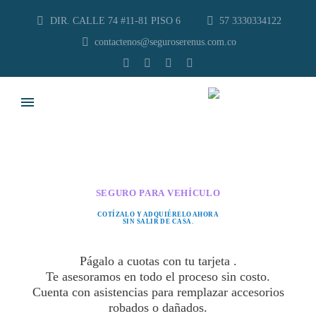
DIR. CALLE 74 #11-81 PISO 6
57 3330334122
contactenos@seguroserenus.com.co
SEGURO PARA VEHÍCULO
COTÍZALO Y ADQUIÉRELO AHORA
SIN SALIR DE CASA.
Págalo a cuotas con tu tarjeta .
Te asesoramos en todo el proceso sin costo.
Cuenta con asistencias para remplazar accesorios
robados o dañados.