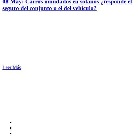
08 May:
Carros inundados en sótanos ¿responde el
seguro del conjunto o el del vehículo?
Leer Más
SERENUS ® Asesores de Seguros
CEL. 57 + 3330334122
DIR. CALLE 74 #11-81 PISO 6