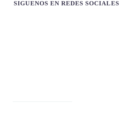
SIGUENOS EN REDES SOCIALES
A
SITIOS DE INTERÉS
Quejas y sugerencias
Política tratamiento de datos personales
Aviso de privacidad