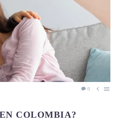


0
 EN COLOMBIA?