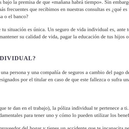
 bajo la premisa de que «mañana habrá tiempo». Sin embargo,
más frecuentes que recibimos en nuestras consultas es ¿qué es
sa o el banco?
u situación es única. Un seguro de vida individual es, ante 
 mantener su calidad de vida, pagar la educación de tus hijos 
NDIVIDUAL?
re una persona y una compañía de seguros a cambio del pago 
signados por el titular en caso de que este fallezca o sufra un
ue te dan en el trabajo), la póliza individual te pertenece a t
damentales para tener uno y cómo lo pueden utilizar los benef
l proveedor del hogar y tienes un accidente que te incapacita