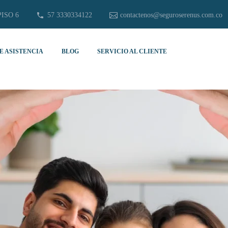
PISO 6
57 3330334122
contactenos@seguroserenus.com.co
E ASISTENCIA
BLOG
SERVICIO AL CLIENTE