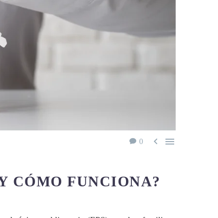


0
 Y CÓMO FUNCIONA?