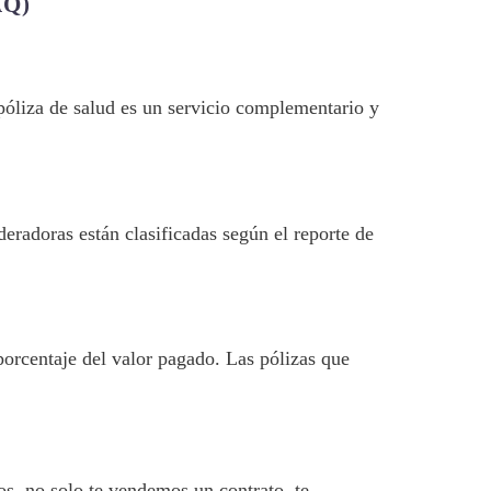
AQ)
 póliza de salud es un servicio complementario y
eradoras están clasificadas según el reporte de
porcentaje del valor pagado. Las pólizas que
s, no solo te vendemos un contrato, te