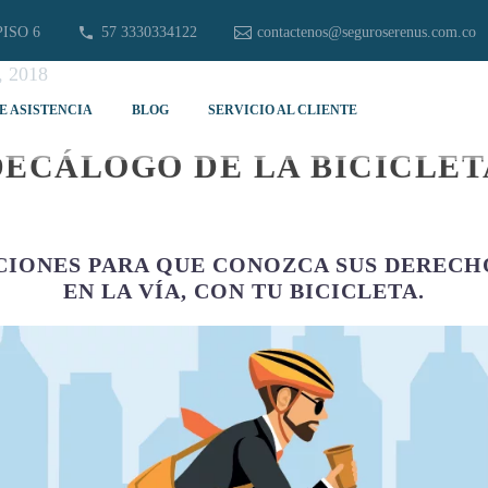
PISO 6
57 3330334122
contactenos@seguroserenus.com.co
, 2018
E ASISTENCIA
BLOG
SERVICIO AL CLIENTE
DECÁLOGO DE LA BICICLET
IONES PARA QUE CONOZCA SUS DERECHO
EN LA VÍA, CON TU BICICLETA.