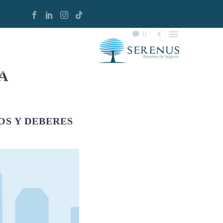


0
A
S Y DEBERES