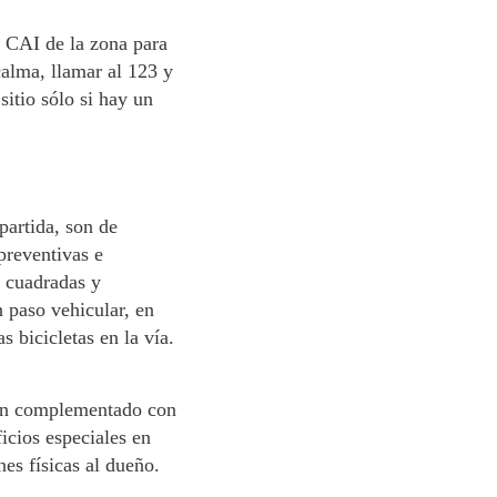
l CAI de la zona para
calma, llamar al 123 y
sitio sólo si hay un
partida, son de
preventivas e
n cuadradas y
 paso vehicular, en
s bicicletas en la vía.
bién complementado con
icios especiales en
nes físicas al dueño.