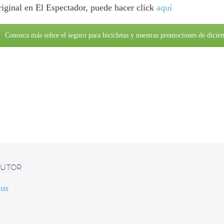
original en El Espectador, puede hacer click
aquí
Conozca más sobre el seguro para bicicletas y nuestras promociones de dicie
AUTOR
nus