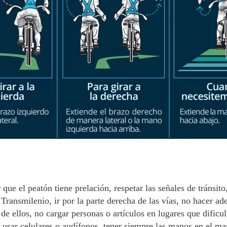
 que el peatón tiene prelación, respetar las señales de tránsito,
 Transmilenio, ir por la parte derecha de las vías, no hacer ad
 de ellos, no cargar personas o artículos en lugares que dificult
 usar celulares o audífonos, tener siempre las manos en el m