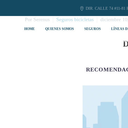
DIR. CALLE 74 #11-81 
Por Serenus
Seguros bicicletas
diciembre 10
HOME
QUIENES SOMOS
SEGUROS
LÍNEAS D
RECOMENDAC