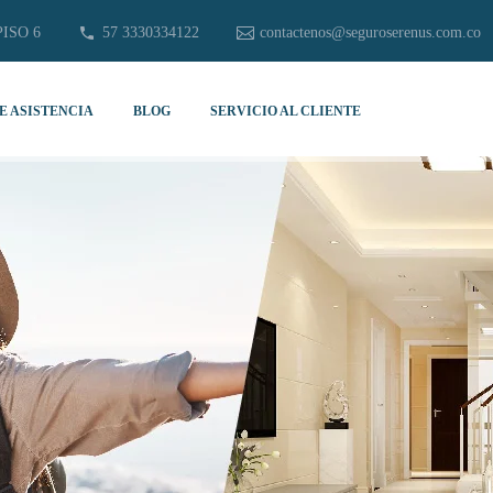
PISO 6
57 3330334122
contactenos@seguroserenus.com.co
E ASISTENCIA
BLOG
SERVICIO AL CLIENTE