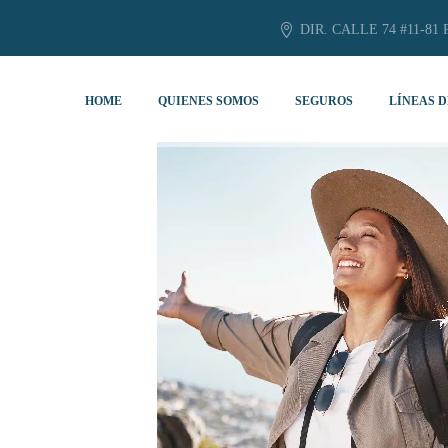
DIR. CALLE 74 #11-81 
HOME
QUIENES SOMOS
SEGUROS
LÍNEAS D