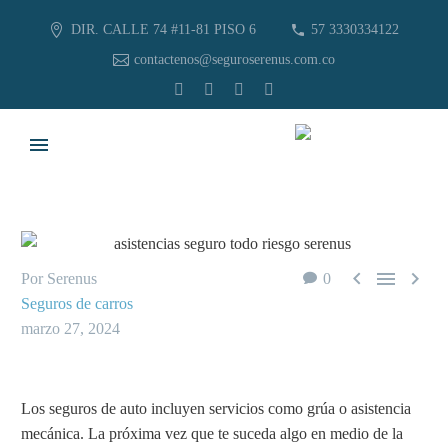
DIR. CALLE 74 #11-81 PISO 6
57 3330334122
contactenos@seguroserenus.com.co



Por Serenus
0
Seguros de carros
marzo 27, 2024
Los seguros de auto incluyen servicios como grúa o asistencia
mecánica. La próxima vez que te suceda algo en medio de la