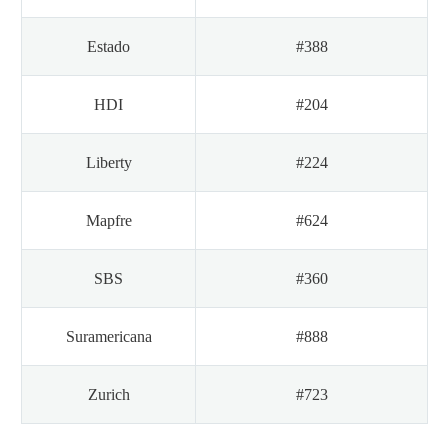
Estado
#388
HDI
#204
Liberty
#224
Mapfre
#624
SBS
#360
Suramericana
#888
Zurich
#723