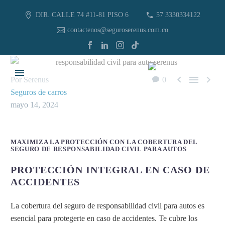
DIR. CALLE 74 #11-81 PISO 6
57 3330334122
contactenos@seguroserenus.com.co



Por Serenus
0
Seguros de carros
mayo 14, 2024
MAXIMIZA LA PROTECCIÓN CON LA COBERTURA DEL
SEGURO DE RESPONSABILIDAD CIVIL PARA AUTOS
PROTECCIÓN INTEGRAL EN CASO DE
ACCIDENTES
La cobertura del seguro de responsabilidad civil para autos es
esencial para protegerte en caso de accidentes. Te cubre los