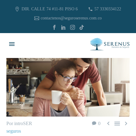
DIR. CALLE 74 #11-81 PISO 6
57 3330334122
contactenos@seguroserenus.com.co



Por introSER
0
seguros