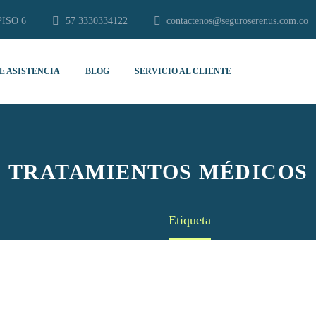
PISO 6
57 3330334122
contactenos@seguroserenus.com.co
E ASISTENCIA
BLOG
SERVICIO AL CLIENTE
TRATAMIENTOS MÉDICOS
Home
Etiqueta