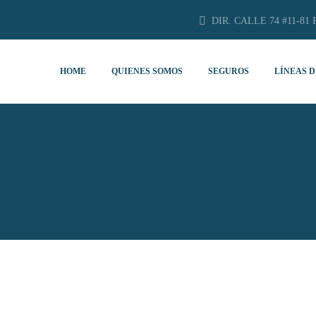
DIR. CALLE 74 #11-81 
HOME
QUIENES SOMOS
SEGUROS
LÍNEAS D