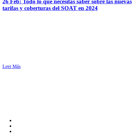
26 Feb:
Todo lo que necesitas saber sobre las nuevas
tarifas y coberturas del SOAT en 2024
Leer Más
SERENUS ® Asesores de Seguros
CEL. 57 + 3330334122
DIR. CALLE 74 #11-81 PISO 6