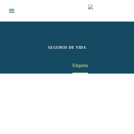
SEGUROS DE VIDA
Home
Etiqueta