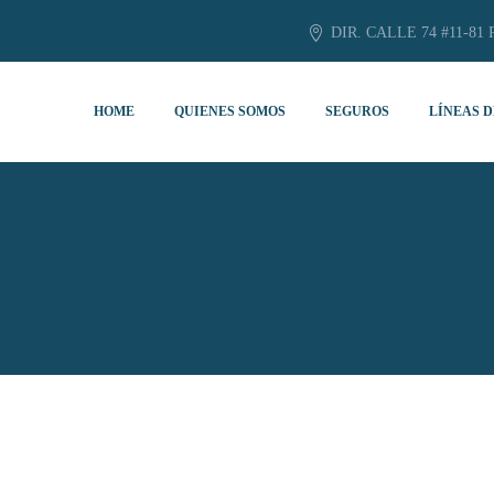
DIR. CALLE 74 #11-81 
HOME
QUIENES SOMOS
SEGUROS
LÍNEAS D