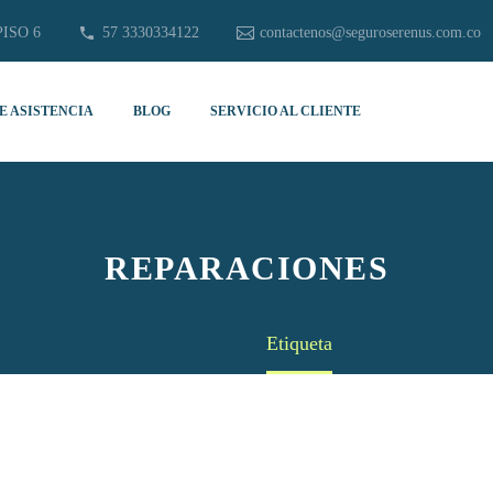
PISO 6
57 3330334122
contactenos@seguroserenus.com.co
E ASISTENCIA
BLOG
SERVICIO AL CLIENTE
REPARACIONES
Home
Etiqueta