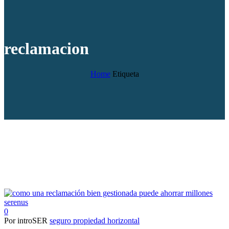
reclamacion
Home
Etiqueta
0
Por introSER
seguro propiedad horizontal