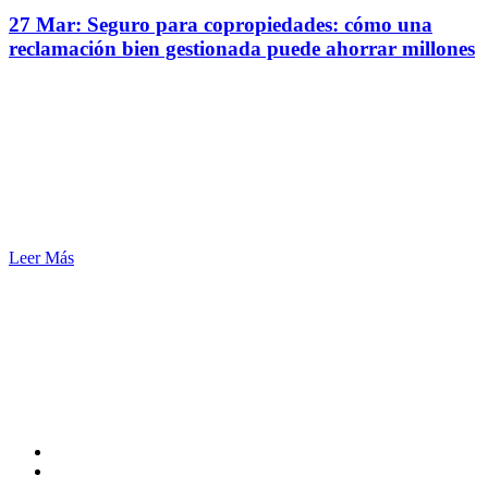
27 Mar:
Seguro para copropiedades: cómo una
reclamación bien gestionada puede ahorrar millones
Leer Más
SERENUS ® Asesores de Seguros
CEL. 57 + 3330334122