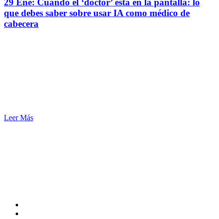
29 Ene:
Cuando el ‘doctor’ está en la pantalla: lo
que debes saber sobre usar IA como médico de
cabecera
Leer Más
SERENUS ® Asesores de Seguros
CEL. 57 + 3330334122