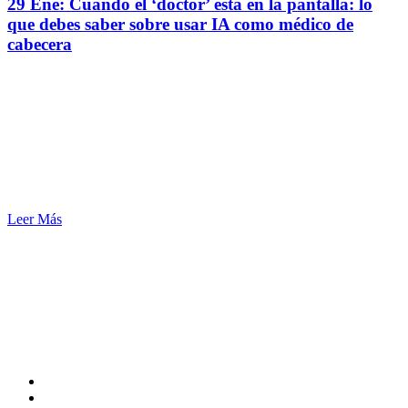
29 Ene:
Cuando el ‘doctor’ está en la pantalla: lo
que debes saber sobre usar IA como médico de
cabecera
Leer Más
SERENUS ® Asesores de Seguros
CEL. 57 + 3330334122