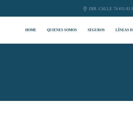
DIR. CALLE 74 #11-81 
HOME
QUIENES SOMOS
SEGUROS
LÍNEAS D