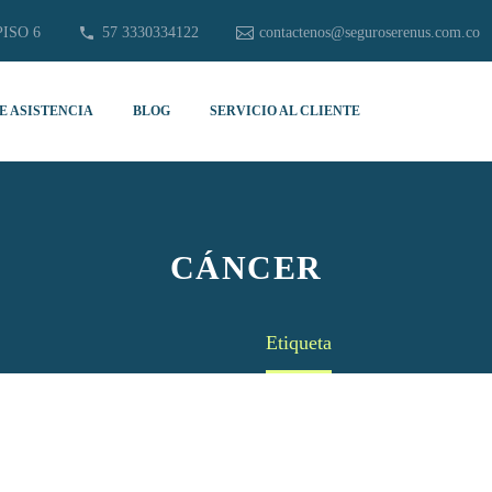
PISO 6
57 3330334122
contactenos@seguroserenus.com.co
E ASISTENCIA
BLOG
SERVICIO AL CLIENTE
CÁNCER
Home
Etiqueta