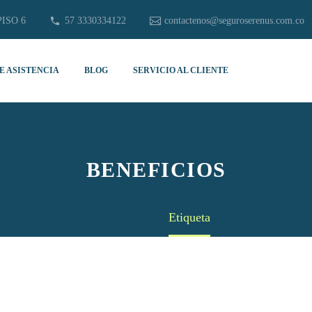
PISO 6
57 3330334122
contactenos@seguroserenus.com.co
E ASISTENCIA
BLOG
SERVICIO AL CLIENTE
BENEFICIOS
Home
Etiqueta