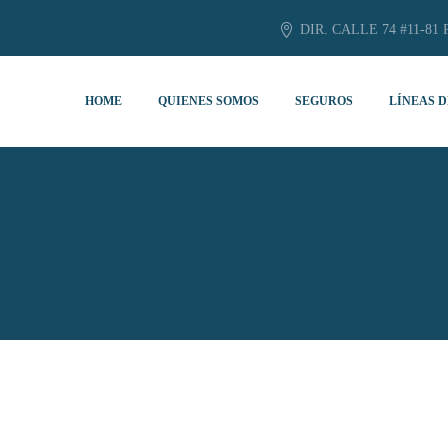
DIR. CALLE 74 #11-81 
HOME
QUIENES SOMOS
SEGUROS
LÍNEAS D