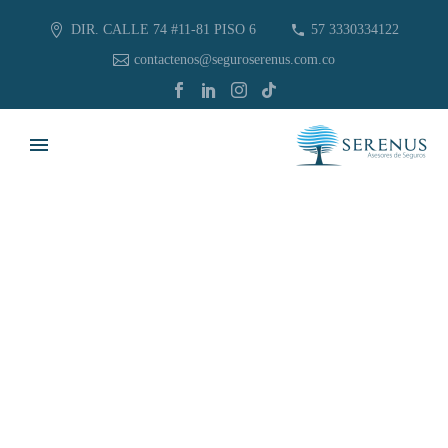
DIR. CALLE 74 #11-81 PISO 6
57 3330334122
contactenos@seguroserenus.com.co
SOPORTE
INTROCREA