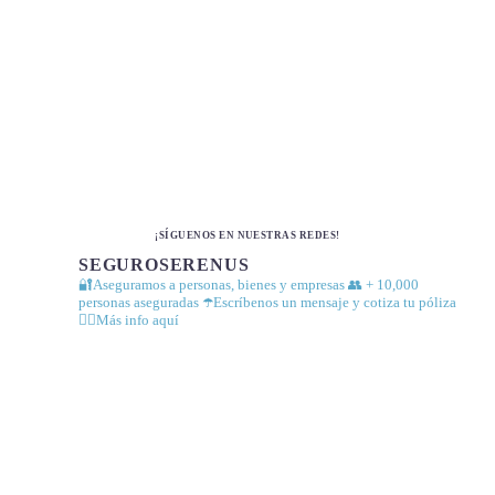
¡SÍGUENOS EN NUESTRAS REDES!
SEGUROSERENUS
🔐Aseguramos a personas, bienes y empresas
👥 + 10,000
personas aseguradas
☂️Escríbenos un mensaje y cotiza tu póliza
👇🏼Más info aquí