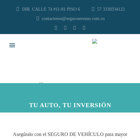
DIR. CALLE 74 #11-81 PISO 6
57 3330334122
contactenos@seguroserenus.com.co
TU AUTO, TU INVERSIÓN
Asegúralo con el SEGURO DE VEHÍCULO para mayor