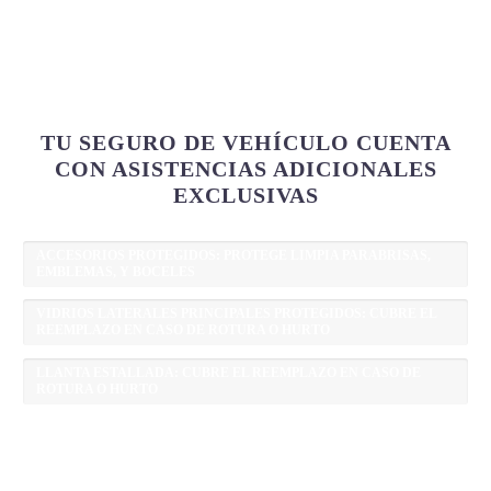
TU SEGURO DE VEHÍCULO CUENTA
CON ASISTENCIAS ADICIONALES
EXCLUSIVAS
ACCESORIOS PROTEGIDOS: PROTEGE LIMPIA PARABRISAS,
EMBLEMAS, Y BOCELES
VIDRIOS LATERALES PRINCIPALES PROTEGIDOS: CUBRE EL
REEMPLAZO EN CASO DE ROTURA O HURTO
LLANTA ESTALLADA: CUBRE EL REEMPLAZO EN CASO DE
ROTURA O HURTO