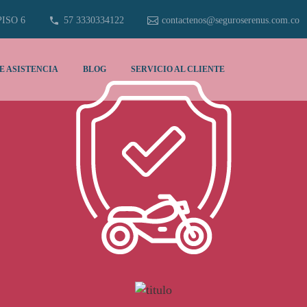
PISO 6
57 3330334122
contactenos@seguroserenus.com.co
E ASISTENCIA
BLOG
SERVICIO AL CLIENTE