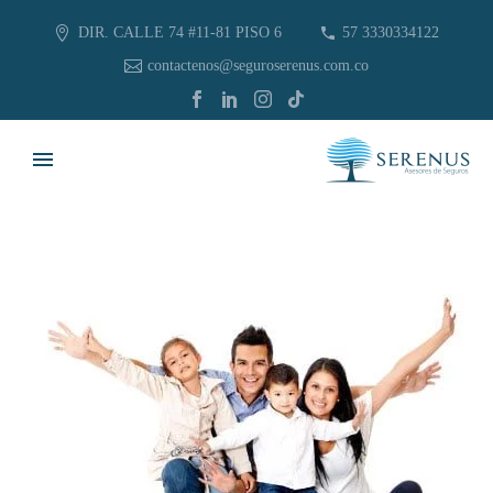
DIR. CALLE 74 #11-81 PISO 6
57 3330334122
contactenos@seguroserenus.com.co