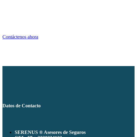
Nuestros asesores le ayudaran a encontrar su mejor
plan
Medicina prepagada AXA COLPATRIA
Contáctenos ahora
Datos de Contacto
SERENUS ® Asesores de Seguros