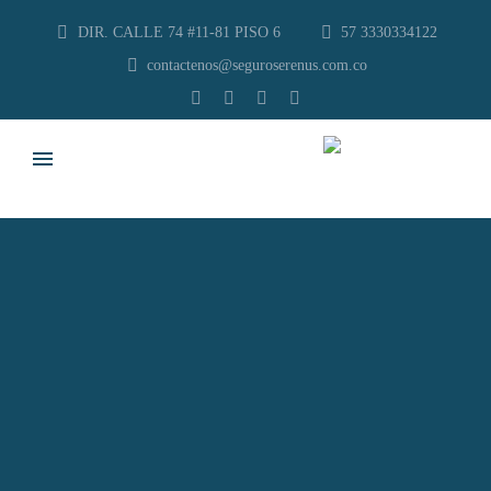
DIR. CALLE 74 #11-81 PISO 6
57 3330334122
contactenos@seguroserenus.com.co