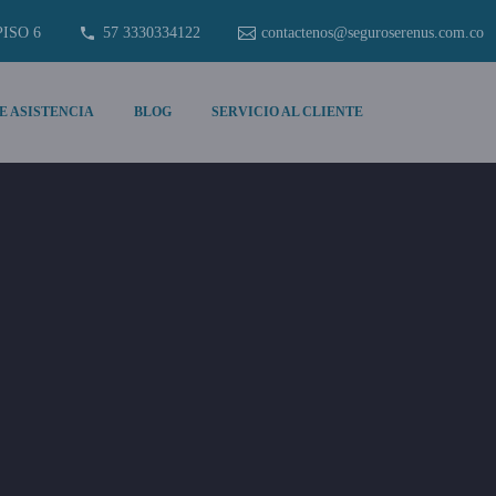
PISO 6
57 3330334122
contactenos@seguroserenus.com.co
E ASISTENCIA
BLOG
SERVICIO AL CLIENTE