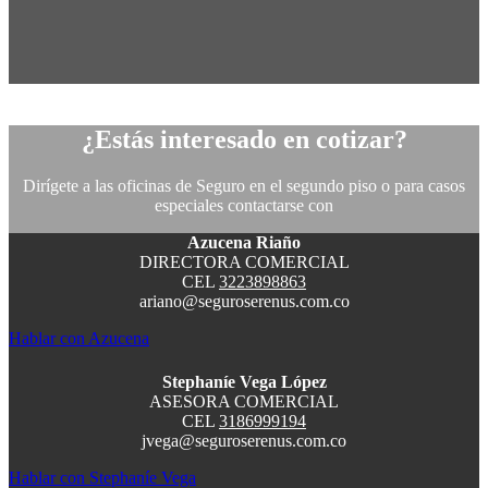
¿Estás interesado en cotizar?
Dirígete a las oficinas de Seguro en el segundo piso o para casos
especiales contactarse con
Azucena Riaño
DIRECTORA COMERCIAL
CEL
3223898863
ariano@seguroserenus.com.co
Hablar con Azucena
Stephaníe Vega López
ASESORA COMERCIAL
CEL
3186999194
jvega@seguroserenus.com.co
Hablar con Stephaníe Vega