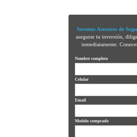
TUS SUEÑOS
ASEGURARLO
Serenus Asesores de Segu
asegurar tu inversión, dili
inmediatamente. Conocerá
Nombre completo
Celular
Email
Modelo comprado